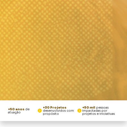
+30 Projetos
+50 mil
pessoas
+50 anos
de
desenvolvidos com
impactadas por
atuação
propósito
projetos e iniciativas